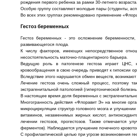
рождения первого ребенка за рамки 30-летнего возраста
Особую группу составляют молодые пары (студенты, асп
Во всех этих группах рекомендовано применение «Флора
Гестоз беременных
Гестоз беременных - это осложнение беременности,
развивающегося плода.
К числу факторов, имеющих непосредственное отноше
несостоятельность маточно-плацентарного барьера.
Ведущую роль в патогенезе гестоза играет ЦНС, н
кровообращения в свою очередь приводят к гипоксии ор
Вследствие этого нарушается обмен веществ, возникают
Лечение гестоза очень сложный процесс, поэтому та
экстрагенитальной патологией (гипертонической болезн
В настоящее время доля беременных с экстрагенитально
Многогранность действия «Флоравит Э» на многие орг
микроциркуляции структур головного мозга и улучшении 
витаминов, незаменимых жирных кислот, антиоксидан
лечении гестозов, прогестозов. Также отмечается у
ферментов). Наблюдается улучшение почечного кровото
С профилактической целью при угрозе возникновения ге