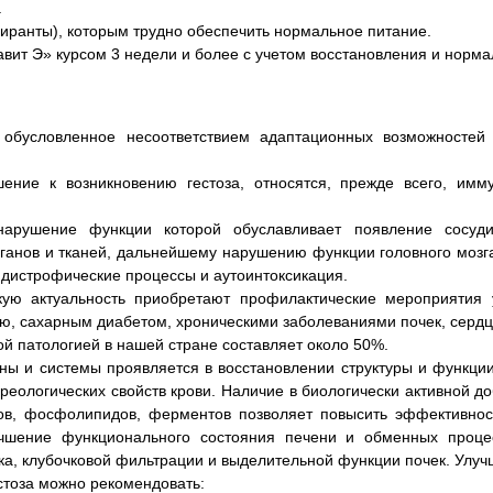
.
иранты), которым трудно обеспечить нормальное питание.
вит Э» курсом 3 недели и более с учетом восстановления и норма
 обусловленное несоответствием адаптационных возможностей 
ние к возникновению гестоза, относятся, прежде всего, имм
арушение функции которой обуславливает появление сосудис
ганов и тканей, дальнейшему нарушению функции головного мозга,
 дистрофические процессы и аутоинтоксикация.
кую актуальность приобретают профилактические мероприятия
ью, сахарным диабетом, хроническими заболеваниями почек, сердц
й патологией в нашей стране составляет около 50%.
аны и системы проявляется в восстановлении структуры и функци
реологических свойств крови. Наличие в биологически активной д
тов, фосфолипидов, ферментов позволяет повысить эффективнос
лучшение функционального состояния печени и обменных проце
ка, клубочковой фильтрации и выделительной функции почек. Улу
стоза можно рекомендовать: