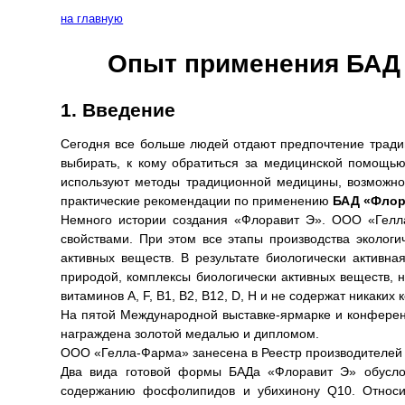
на главную
Опыт применения БАД 
1. Введение
Сегодня все больше людей отдают предпочтение тради
выбирать, к кому обратиться за медицинской помощь
используют методы традиционной медицины, возможно
практические рекомендации по применению
БАД «Флор
Немного истории создания «Флоравит Э». ООО «Гелл
свойствами. При этом все этапы производства эколог
активных веществ. В результате биологически активн
природой, комплексы биологически активных веществ, 
витаминов А, F, B1, B2, B12, D, H и не содержат никаких
На пятой Международной выставке-ярмарке и конфер
награждена золотой медалью и дипломом.
ООО «Гелла-Фарма» занесена в Реестр производителей и
Два вида готовой формы БАДа «Флоравит Э» обуслов
содержанию фосфолипидов и убихинону Q10. Относит