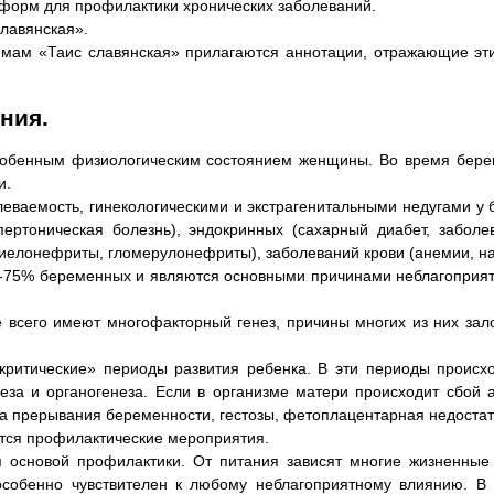
 форм для профилактики хронических заболеваний.
лавянская».
емам «Таис славянская» прилагаются аннотации, отражающие эти
ния.
собенным физиологическим состоянием женщины. Во время берем
и.
леваемость, гинекологическими и экстрагенитальными недугами у 
ипертоническая болезнь), эндокринных (сахарный диабет, забол
 пиелонефриты, гломерулонефриты), заболеваний крови (анемии, 
0-75% беременных и являются основными причинами неблагоприятн
 всего имеют многофакторный генез, причины многих из них зал
критические» периоды развития ребенка. В эти периоды проис
енеза и органогенеза. Если в организме матери происходит сбой
за прерывания беременности, гестозы, фетоплацентарная недостат
тся профилактические мероприятия.
 основой профилактики. От питания зависят многие жизненные
особенно чувствителен к любому неблагоприятному влиянию. В