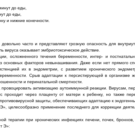
минут до еды,
нут до еды,
ну и нижние конечности.
довольно часто и представляют грозную опасность для внутриут
ль вируса оказывает эмбриотоксическое действие.
ции, осложненного течения беременности, интер- и постнатал
з основных факторов невынашивания. Даже если нет прямого сп
стенцией их в эндометрии, с развитием хронического эндоме
еременности. Срыв адаптации к персистирующей в организме 
ношенности и перинатальной смертности.
а провоцировать активизацию аутоиммунной реакции. Вирусам, пе
с проходит через плаценту от матери к ребенку, но также пе
в противовирусной защиты, обеспечивающих адаптацию к эндогенн
», целесообразно применение последнего для коррекции деяте
ой терапии при хронических инфекциях печени, почек, бронхов,
т Э»: