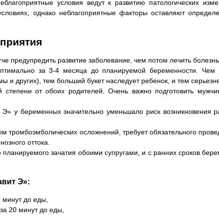
еблагоприятные условия ведут к развитию патологических изм
словиях, однако неблагоприятные факторы оставляют определе
оприятия
че предупредить развитие заболевание, чем потом лечить болезнь
оптимально за 3-4 месяца до планируемой беременности. Чем
ы и других), тем больший букет наследует ребенок, и тем серьез
степени от обоих родителей. Очень важно подготовить мужчин
 Э» у беременных значительно уменьшало риск возникновения 
ком тромбоэмболических осложнений, требует обязательного пров
нозного оттока.
 планируемого зачатия обоими супругами, и с ранних сроков бере
вит Э»:
0 минут до еды,
за 20 минут до еды,