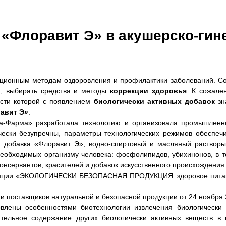
«Флоравит Э» в акушерско-гине
ционным методам оздоровления и профилактики заболеваний. С
ю, выбирать средства и методы
коррекции здоровья
. К сожале
сти которой с появлением
биологически активных добавок
зн
авит Э»
.
а-Фарма» разработала технологию и организовала промышленно
ически безупречны, параметры технологических режимов обеспе
ая добавка «Флоравит Э», водно-спиртовый и масляный раствор
необходимых организму человека: фосфолипидов, убихинонов, в 
 консервантов, красителей и добавок искусственного происхождения
енции «ЭКОЛОГИЧЕСКИ БЕЗОПАСНАЯ ПРОДУКЦИЯ: здоровое питание
 поставщиков натуральной и безопасной продукции от 24 ноября 
лены особенностями биотехнологии извлечения биологически
ельное содержание других биологически активных веществ в в