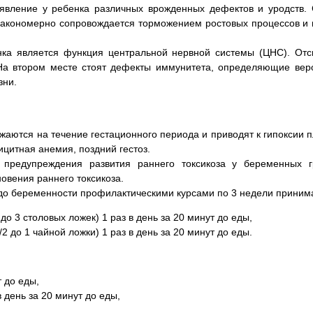
явление у ребенка различных врожденных дефектов и уродств.
закономерно сопровождается торможением ростовых процессов и в
а является функция центральной нервной системы (ЦНС). Отс
 На втором месте стоят дефекты иммунитета, определяющие ве
зни.
аются на течение гестационного периода и приводят к гипоксии п
цитная анемия, поздний гестоз.
 предупреждения развития раннего токсикоза у беременных г
овения раннего токсикоза.
до беременности профилактическими курсами по 3 недели приним
до 3 столовых ложек) 1 раз в день за 20 минут до еды,
2 до 1 чайной ложки) 1 раз в день за 20 минут до еды.
т до еды,
 день за 20 минут до еды,