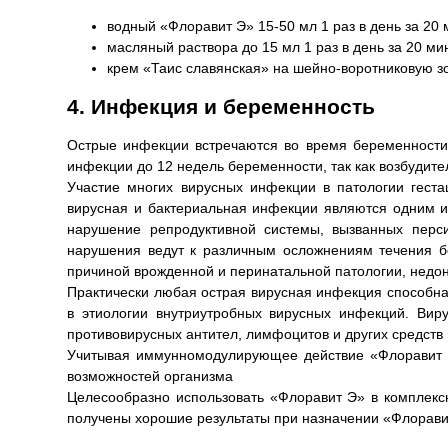
водный «Флоравит Э» 15-50 мл 1 раз в день за 20 
масляный раствора до 15 мл 1 раз в день за 20 ми
крем «Таис славянская» на шейно-воротниковую зо
4. Инфекция и беременность
Острые инфекции встречаются во время беременности 
инфекции до 12 недель беременности, так как возбудите
Участие многих вирусных инфекции в патологии геста
вирусная и бактериальная инфекции являются одним и
нарушение репродуктивной системы, вызванных перси
нарушения ведут к различным осложнениям течения б
причиной врожденной и перинатальной патологии, недо
Практически любая острая вирусная инфекция способн
в этиологии внутриутробных вирусных инфекций. Виру
противовирусных антител, лимфоцитов и других средст
Учитывая иммунномодулирующее действие «Флоравит Э
возможностей организма
Целесообразно использовать «Флоравит Э» в комплексн
получены хорошие результаты при назначении «Флорави