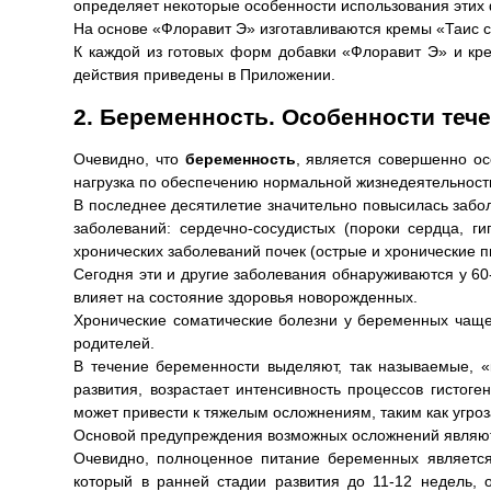
определяет некоторые особенности использования этих
На основе «Флоравит Э» изготавливаются кремы «Таис с
К каждой из готовых форм добавки «Флоравит Э» и кр
действия приведены в Приложении.
2. Беременность. Особенности тече
Очевидно, что
беременность
, является совершенно о
нагрузка по обеспечению нормальной жизнедеятельност
В последнее десятилетие значительно повысилась забо
заболеваний: сердечно-сосудистых (пороки сердца, г
хронических заболеваний почек (острые и хронические
Сегодня эти и другие заболевания обнаруживаются у 6
влияет на состояние здоровья новорожденных.
Хронические соматические болезни у беременных чаще
родителей.
В течение беременности выделяют, так называемые, «
развития, возрастает интенсивность процессов гистог
может привести к тяжелым осложнениям, таким как угро
Основой предупреждения возможных осложнений являю
Очевидно, полноценное питание беременных является
который в ранней стадии развития до 11-12 недель, 