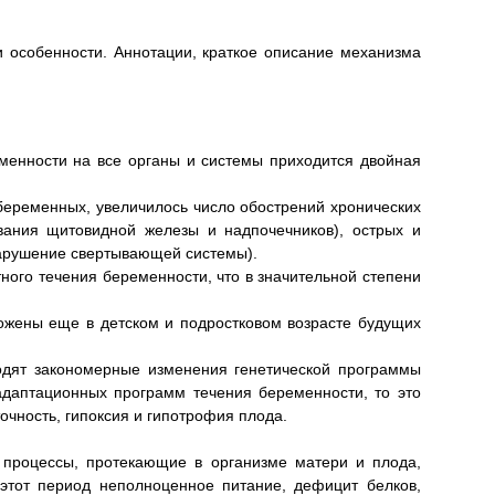
 особенности. Аннотации, краткое описание механизма
енности на все органы и системы приходится двойная
беременных, увеличилось число обострений хронических
евания щитовидной железы и надпочечников), острых и
нарушение свертывающей системы).
ого течения беременности, что в значительной степени
ожены еще в детском и подростковом возрасте будущих
ходят закономерные изменения генетической программы
 адаптационных программ течения беременности, то это
очность, гипоксия и гипотрофия плода.
 процессы, протекающие в организме матери и плода,
 этот период неполноценное питание, дефицит белков,