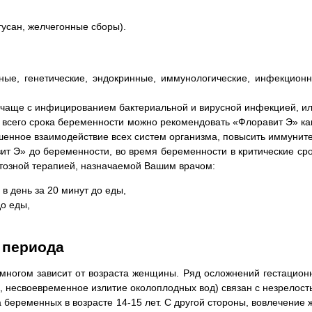
усан, желчегонные сборы).
ные, генетические, эндокринные, иммунологические, инфекционн
чаще с инфицированием бактериальной и вирусной инфекцией, ил
всего срока беременности можно рекомендовать «Флоравит Э» как
енное взаимодействие всех систем организма, повысить иммуните
 Э» до беременности, во время беременности в критические сроки
тозной терапией, назначаемой Вашим врачом:
 в день за 20 минут до еды,
до еды,
о периода
многом зависит от возраста женщины. Ряд осложнений гестацион
, несвоевременное излитие околоплодных вод) связан с незрелос
а беременных в возрасте 14-15 лет. С другой стороны, вовлечение