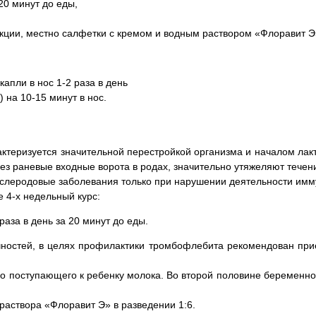
20 минут до еды,
кции, местно салфетки с кремом и водным раствором «Флоравит Э
апли в нос 1-2 раза в день
 на 10-15 минут в нос.
актеризуется значительной перестройкой организма и началом лак
з раневые входные ворота в родах, значительно утяжеляют течен
слеродовые заболевания только при нарушении деятельности им
 4-х недельный курс:
аза в день за 20 минут до еды.
чностей, в целях профилактики тромбофлебита рекомендован прие
о поступающего к ребенку молока. Во второй половине беременно
раствора «Флоравит Э» в разведении 1:6.