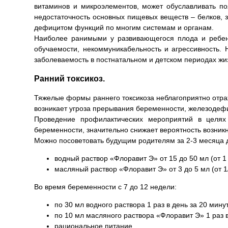
витаминов и микроэлементов, может обуславливать по
недостаточность основных пищевых веществ – белков, 
дефицитом функций по многим системам и органам.
Наиболее ранимыми у развивающегося плода и ребенк
обучаемости, некоммуникабельность и агрессивность.
заболеваемость в постнатальном и детском периодах жи
Ранний токсикоз.
Тяжелые формы раннего токсикоза неблагоприятно отраж
возникает угроза прерывания беременности, железодефи
Проведение профилактических мероприятий в целях
беременности, значительно снижает вероятность возникн
Можно посоветовать будущим родителям за 2-3 месяца 
водный раствор «Флоравит Э» от 15 до 50 мл (от 1 
масляный раствор «Флоравит Э» от 3 до 5 мл (от 1/
Во время беременности с 7 до 12 недели:
по 30 мл водного раствора 1 раз в день за 20 мину
по 10 мл масляного раствора «Флоравит Э» 1 раз в
рациональное питание,