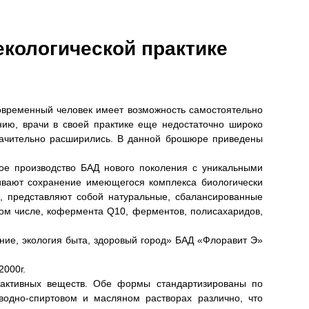
кологической практике
овременный человек имеет возможность самостоятельно
нию, врачи в своей практике еще недостаточно широко
ачительно расширились. В данной брошюре приведены
е производство БАД нового поколения с уникальными
чивают сохранение имеющегося комплекса биологически
ы, представляют собой натуральные, сбалансированные
том числе, кофермента Q10, ферментов, полисахаридов,
.
, экология быта, здоровый город» БАД «Флоравит Э»
2000г.
 активных веществ. Обе формы стандартизированы по
одно-спиртовом и масляном растворах различно, что