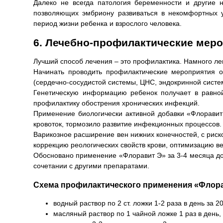
Далеко не всегда патология беременности и другие н
позволяющих эмбриону развиваться в некомфортных у
период жизни ребенка и взрослого человека.
6. Лечебно-профилактические мер
Лучший способ лечения – это профилактика. Намного лег
Начинать проводить профилактические мероприятия 
(сердечно-сосудистой системы, ЦНС, эндокринной систем
Генетическую информацию ребенок получает в равной 
профилактику обострения хронических инфекций.
Применение биологически активной добавки «Флоравит
кровоток, тормозило развитие инфекционных процессов.
Варикозное расширение вен нижних конечностей, с рис
коррекцию реологических свойств крови, оптимизацию ве
Обосновано применение «Флоравит Э» за 3-4 месяца до
сочетании с другими препаратами.
Схема профилактического применения «Флора
водный раствор по 2 ст. ложки 1-2 раза в день за 2
масляный раствор по 1 чайной ложке 1 раз в день, 