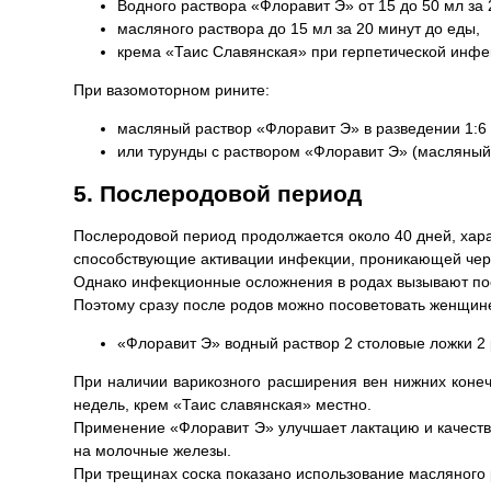
Водного раствора «Флоравит Э» от 15 до 50 мл за 
масляного раствора до 15 мл за 20 минут до еды,
крема «Таис Славянская» при герпетической инфе
При вазомоторном рините:
масляный раствор «Флоравит Э» в разведении 1:6 к
или турунды с раствором «Флоравит Э» (масляный)
5. Послеродовой период
Послеродовой период продолжается около 40 дней, хар
способствующие активации инфекции, проникающей чере
Однако инфекционные осложнения в родах вызывают по
Поэтому сразу после родов можно посоветовать женщине
«Флоравит Э» водный раствор 2 столовые ложки 2 р
При наличии варикозного расширения вен нижних коне
недель, крем «Таис славянская» местно.
Применение «Флоравит Э» улучшает лактацию и качеств
на молочные железы.
При трещинах соска показано использование масляного 