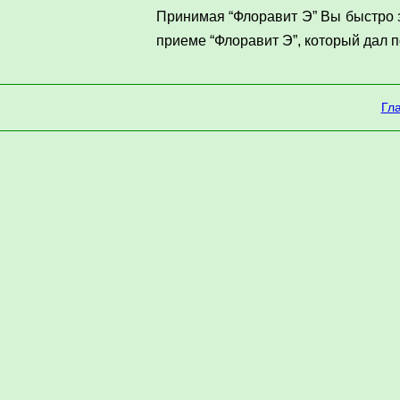
Принимая “Флоравит Э” Вы быстро з
приеме “Флоравит Э”, который дал 
Гл