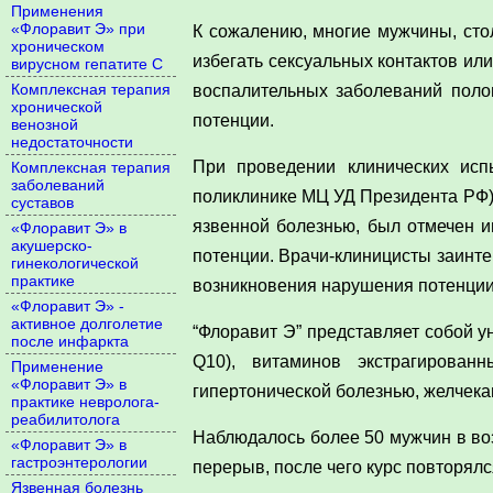
Применения
«Флоравит Э» при
К сожалению, многие мужчины, сто
хроническом
избегать сексуальных контактов ил
вирусном гепатите С
Комплексная терапия
воспалительных заболеваний поло
хронической
потенции.
венозной
недостаточности
При проведении клинических исп
Комплексная терапия
заболеваний
поликлинике МЦ УД Президента РФ),
суставов
язвенной болезнью, был отмечен и
«Флоравит Э» в
акушерско-
потенции. Врачи-клиницисты заинте
гинекологической
практике
возникновения нарушения потенции
«Флоравит Э» -
активное долголетие
“Флоравит Э” представляет собой у
после инфаркта
Q10), витаминов экстрагирован
Применение
«Флоравит Э» в
гипертонической болезнью, желчека
практике невролога-
реабилитолога
Наблюдалось более 50 мужчин в воз
«Флоравит Э» в
гастроэнтерологии
перерыв, после чего курс повторялс
Язвенная болезнь