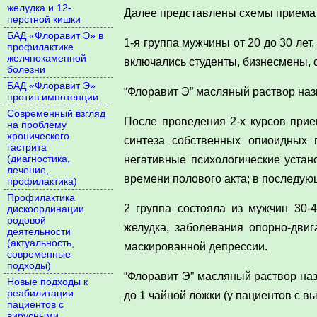
желудка и 12-
Далее представлены схемы приема 
перстной кишки
БАД «Флоравит Э» в
1-я группа мужчины от 20 до 30 ле
профилактике
желчнокаменной
включались студенты, бизнесмены, 
болезни
БАД «Флоравит Э»
“Флоравит Э” масляный раствор назн
против импотенции
Современный взгляд
После проведения 2-х курсов прие
на проблему
хронического
синтеза собственных опиоидных п
гастрита
(диагностика,
негативные психологические устан
лечение,
времени полового акта; в последую
профилактика)
Профилактика
2 группа состояла из мужчин 30-
дискоординации
родовой
желудка, заболевания опорно-двиг
деятельности
(актуальность,
маскированной депрессии.
современные
подходы)
“Флоравит Э” масляный раствор назн
Новые подходы к
реабилитации
до 1 чайной ложки (у пациентов с 
пациентов с
вирусными