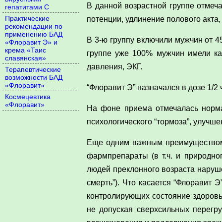
В данной возрастной группе отмеч
гепатитами C
Практические
потенции, удлинение полового акта
рекомендации по
применению БАД
В 3-ю группу включили мужчин от 4
«Флоравит Э» и
крема «Таис
группе уже 100% мужчин имели как
славянская»
давления, ЭКГ.
Терапевтические
возможности БАД
«Флоравит»
“Флоравит Э” назначался в дозе 1/2
Космецевтика
«Флоравит»
На фоне приема отмечалась норма
психологического “тормоза”, улучш
Еще одним важным преимуществом 
фармпрепараты (в т.ч. и природно
людей преклонного возраста наруше
смерть”). Что касается “Флоравит 
контролирующих состояние здоровья
не допуская сверхсильных перегру