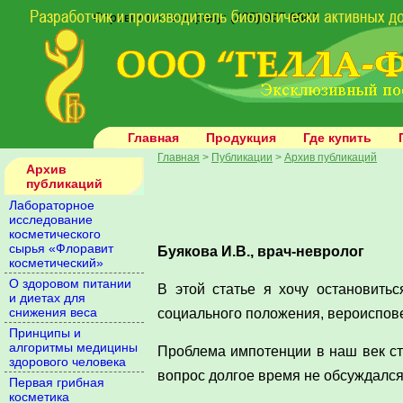
Справки по телефону: (495) 967 6848
Главная
Продукция
Где купить
Главная
>
Публикации
>
Архив публикаций
Архив
публикаций
Лабораторное
исследование
косметического
сырья «Флоравит
Буякова И.В., врач-невролог
косметический»
О здоровом питании
В этой статье я хочу остановитьс
и диетах для
снижения веса
социального положения, вероиспове
Принципы и
алгоритмы медицины
Проблема импотенции в наш век стр
здорового человека
вопрос долгое время не обсуждался
Первая грибная
косметика